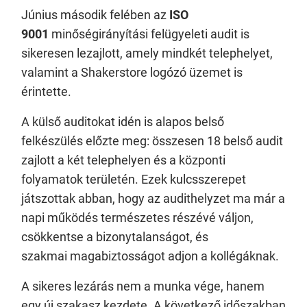
Június második felében az
ISO
9001
minőségirányítási felügyeleti audit is
sikeresen lezajlott, amely mindkét telephelyet,
valamint a Shakerstore logózó üzemet is
érintette.
A külső auditokat idén is alapos belső
felkészülés előzte meg: összesen 18 belső audit
zajlott a két telephelyen és a központi
folyamatok területén. Ezek kulcsszerepet
játszottak abban, hogy az audithelyzet ma már a
napi működés természetes részévé váljon,
csökkentse a bizonytalanságot, és
szakmai magabiztosságot adjon a kollégáknak.
A sikeres lezárás nem a munka vége, hanem
egy új szakasz kezdete. A következő időszakban