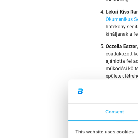
Lékai-Kiss R
Ökumenikus Se
hatékony segít
kínáljanak a f
Oczella Eszter
csatlakozott 
ajánlotta fel 
működési költs
épületek létre
Bohos Kornél
,
jótékony márk
bentlakásos in
otthon lakói.
Consent
Kathi Béla
, te
Gyermekalapít
This website uses cookies
gyerekeknek se