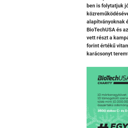
ben is folytatju
közreműködésével
alapítványoknak é
BioTechUSA és az
vett részt a kamp
forint értékű vit
karácsonyt terem