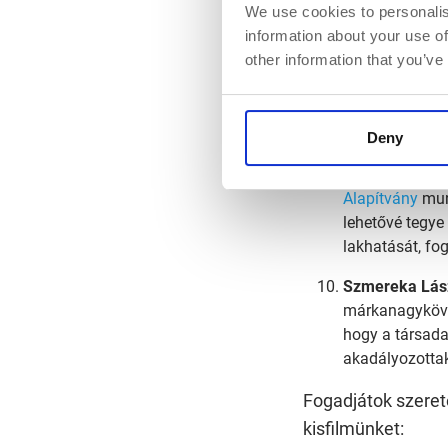
We use cookies to personalis
felnőtt életben
information about your use of
other information that you’ve
Petri Beatrix
, 
Szeretetszolgá
segítségnyújtá
mellett rehabil
Deny
Rakonczás Pé
Alapítvány
munk
lehetővé tegye
lakhatását, fo
Szmereka Lás
márkanagyköv
hogy a társada
akadályozottak
Fogadjátok szeret
kisfilmünket: