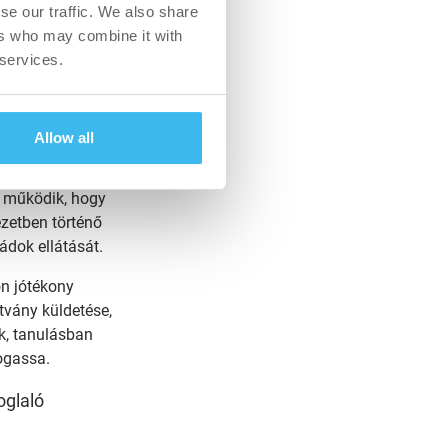
se our traffic. We also share
ers who may combine it with
 services.
Magyar Református
szociális
s tehetséggondozás
Allow all
mpás ’92 Közhasznú
t működik, hogy
zetben történő
ládok ellátását.
on jótékony
tvány küldetése,
k, tanulásban
mogassa.
oglaló