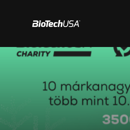
Ugrás a tartalomhoz
EM
CSR
HÍREK
FEEDBACK
KARRIER
Felugró keresési javaslatok