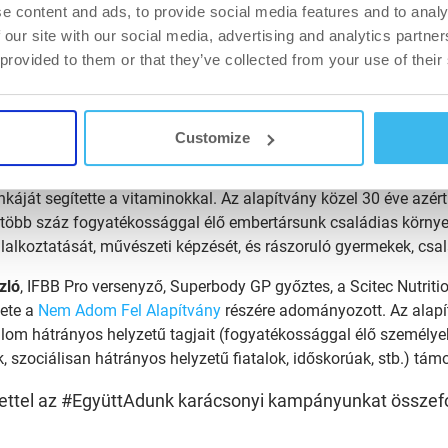
e content and ads, to provide social media features and to analy
 egyenlő esélyekkel induljanak.
 our site with our social media, advertising and analytics partn
 provided to them or that they’ve collected from your use of their
IFBB Bikini Pro versenyző, a Scitec Nutrition márkanagykövete a
lat Alapítvány
munkáját támogatja a felajánlással. A szervezet 
s, egészségmegőrzés, gyermek- és ifjúságvédelem, edukáció é
itációs foglalkozásokkal is segíti a rászorulókat.
Customize
ter
, testépítő, a Scitec Nutrition jótékony márkanagykövete a
Lá
áját segítette a vitaminokkal. Az alapítvány közel 30 éve azér
 több száz fogyatékossággal élő embertársunk családias környe
glalkoztatását, művészeti képzését, és rászoruló gyermekek, csa
zló
, IFBB Pro versenyző, Superbody GP győztes, a Scitec Nutriti
ete a
Nem Adom Fel Alapítvány
részére adományozott. Az alapí
lom hátrányos helyzetű tagjait (fogyatékossággal élő személye
, szociálisan hátrányos helyzetű fiatalok, időskorúak, stb.) tá
ettel az #EgyüttAdunk karácsonyi kampányunkat összef