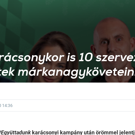
rácsonykor is 10 szerve
ttek márkanagykövetei
0
14:36
#Együttadunk
karácsonyi kampány után örömmel jelentj