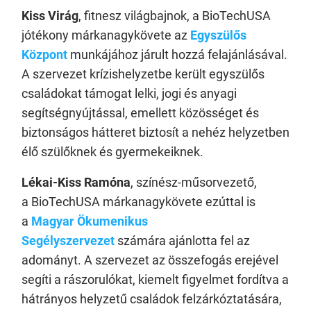
Kiss Virág
, fitnesz világbajnok, a BioTechUSA
jótékony márkanagykövete az
Egyszülős
Központ
munkájához járult hozzá felajánlásával.
A szervezet krízishelyzetbe került egyszülős
családokat támogat lelki, jogi és anyagi
segítségnyújtással, emellett közösséget és
biztonságos hátteret biztosít a nehéz helyzetben
élő szülőknek és gyermekeiknek.
Lékai-Kiss Ramóna
, színész-műsorvezető,
a BioTechUSA márkanagykövete ezúttal is
a
Magyar Ökumenikus
Segélyszervezet
számára ajánlotta fel az
adományt. A szervezet az összefogás erejével
segíti a rászorulókat, kiemelt figyelmet fordítva a
hátrányos helyzetű családok felzárkóztatására,