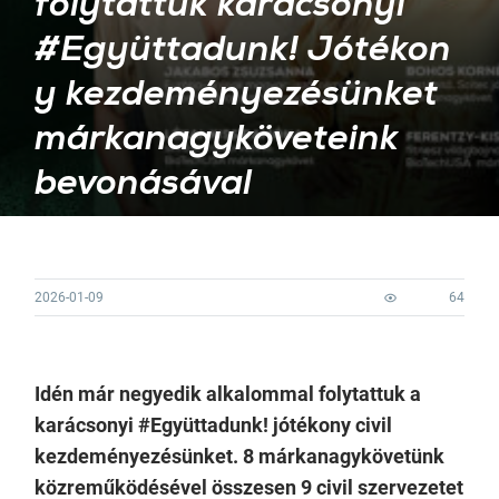
folytattuk karácsonyi
#Együttadunk! Jótékon
y kezdeményezésünket
márkanagyköveteink
bevonásával
2026-01-09
64
Idén már negyedik alkalommal folytattuk a
karácsonyi #Együttadunk! jótékony civil
kezdeményezésünket. 8 márkanagykövetünk
közreműködésével összesen 9 civil szervezetet