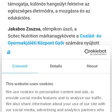
támogatja, különös hangsúlyt fektetve az
egészséges életmódra, a mozgásra és az
edukációra.
Jakabos Zsuzsa
, olimpikon úszó, a
Scitec Nutrition márkanagykövete a
Család- és
Gyermekjóléti Központ Győr
számára nyújtott
támogatást. Az intézmény célja a gyermekek
védelme, a családok segítése és a
krízishelyzetek megelőzése, komplex szociális
Consent
Details
About
és mentálhigiénés ellátással.
Kádár L. Gellért
, színész, fitness influenszer, a
This website uses cookies
Scitec Nutrition márkanagykövete
We use cookies to personalise content and ads, to
az
Igazgyöngy Alapítvány
részére ajánlotta fel a
provide social media features and to analyse our traffic.
vitaminokat. Az alapítvány hátrányos helyzetű,
We also share information about your use of our site with
mélyszegénységben élő gyermekek és
our social media, advertising and analytics partners who