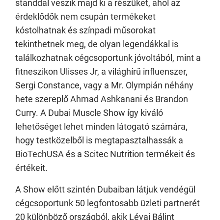
standdal veszik majd ki a részüket, ahol az
érdeklődők nem csupán termékeket
kóstolhatnak és színpadi műsorokat
tekinthetnek meg, de olyan legendákkal is
találkozhatnak cégcsoportunk jóvoltából, mint a
fitneszikon Ulisses Jr, a világhírű influenszer,
Sergi Constance, vagy a Mr. Olympián néhány
hete szereplő Ahmad Ashkanani és Brandon
Curry. A Dubai Muscle Show így kiváló
lehetőséget lehet minden látogató számára,
hogy testközelből is megtapasztalhassák a
BioTechUSA és a Scitec Nutrition termékeit és
értékeit.
A Show előtt szintén Dubaiban látjuk vendégül
cégcsoportunk 50 legfontosabb üzleti partnerét
20 különböző országból, akik Lévai Bálint