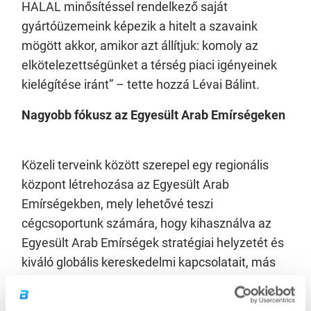
HALAL minősítéssel rendelkező saját
gyártóüzemeink képezik a hitelt a szavaink
mögött akkor, amikor azt állítjuk: komoly az
elkötelezettségünket a térség piaci igényeinek
kielégítése iránt” – tette hozzá Lévai Bálint.
Nagyobb fókusz az Egyesült Arab Emírségeken
Közeli terveink között szerepel egy regionális
központ létrehozása az Egyesült Arab
Emírségekben, mely lehetővé teszi
cégcsoportunk számára, hogy kihasználva az
Egyesült Arab Emírségek stratégiai helyzetét és
kiváló globális kereskedelmi kapcsolatait, más
létfontosságú piacokat is hatékonyan érjünk el
és szolgáljunk ki. Az Emírségek nem csupán a