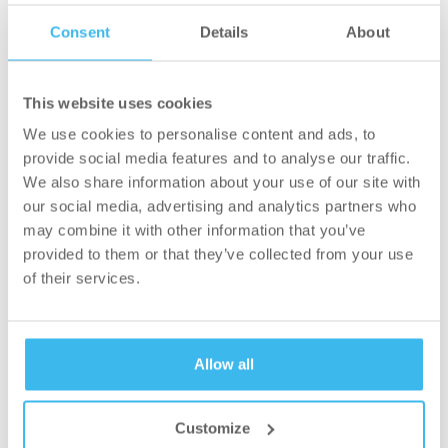
Közel-Keletre jelenthet kaput, hanem olyan új
Consent
Details
About
piacok elérésére is lehetőséget nyújt, mind Dél-
Amerika és India.
This website uses cookies
„Logikus lépés, hogy egy olyan vállalat, mint a
We use cookies to personalise content and ads, to
BioTechUSA, regionális központ létrehozásában
provide social media features and to analyse our traffic.
gondolkozik az Egyesült Arab Emírségekben” –
We also share information about your use of our site with
mondta Őexcellenciája Saud alShamsi az
our social media, advertising and analytics partners who
Egyesült Arab Emírségek magyarországi
may combine it with other information that you’ve
nagykövete szadai gyárunkban tett látogatása
provided to them or that they’ve collected from your use
of their services.
során. „Örömmel tölt el, hogy a vállalat
felismerte az Egyesült Arab Emírségekben rejlő
potenciált, mely mind kereskedelmi, mind
gyártási szempontból előnyös lesz a
Allow all
BioTechUSA számára” – tette hozzá.
Customize
Piaci jelenlétünk folyamatos növelése mellett