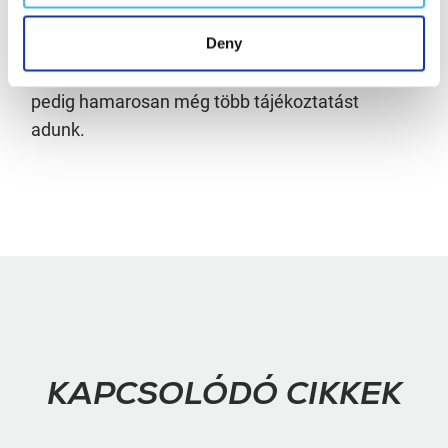
gyártási kapacitásainkat is aktívan bővítjük,
Deny
ugyanis a közeljövőben Szadán nagyvolumenű
beruházás átadását tervezi cégcsoportunk, erről
pedig hamarosan még több tájékoztatást
adunk.
KAPCSOLÓDÓ CIKKEK