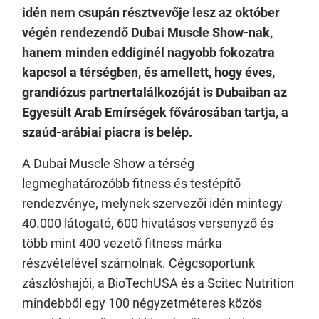
idén nem csupán résztvevője lesz az október
végén rendezendő Dubai Muscle Show-nak,
hanem minden eddiginél nagyobb fokozatra
kapcsol a térségben, és amellett, hogy éves,
grandiózus partnertalálkozóját is Dubaiban az
Egyesült Arab Emírségek fővárosában tartja, a
szaúd-arábiai piacra is belép.
A Dubai Muscle Show a térség
legmeghatározóbb fitness és testépítő
rendezvénye, melynek szervezői idén mintegy
40.000 látogató, 600 hivatásos versenyző és
több mint 400 vezető fitness márka
részvételével számolnak. Cégcsoportunk
zászlóshajói, a BioTechUSA és a Scitec Nutrition
mindebből egy 100 négyzetméteres közös