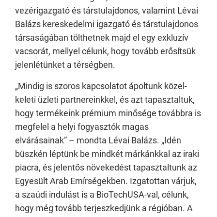
vezérigazgató és társtulajdonos, valamint Lévai
Balázs kereskedelmi igazgató és társtulajdonos
társaságában tölthetnek majd el egy exkluzív
vacsorát, mellyel célunk, hogy tovább erősítsük
jelenlétünket a térségben.
„Mindig is szoros kapcsolatot ápoltunk közel-
keleti üzleti partnereinkkel, és azt tapasztaltuk,
hogy termékeink prémium minősége továbbra is
megfelel a helyi fogyasztók magas
elvárásainak” – mondta Lévai Balázs. „Idén
büszkén léptünk be mindkét márkánkkal az iraki
piacra, és jelentős növekedést tapasztaltunk az
Egyesült Arab Emírségekben. Izgatottan várjuk,
a szaúdi indulást is a BioTechUSA-val, célunk,
hogy még tovább terjeszkedjünk a régióban. A