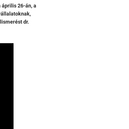
április 26-án, a
állalatoknak,
lismerést dr.