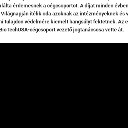
találta érdemesnek a cégcsoportot. A díjat minden évben 
 Világnapján ítélik oda azoknak az intézményeknek és v
i tulajdon védelmére kiemelt hangsúlyt fektetnek. Az e
 BioTechUSA-cégcsoport vezető jogtanácsosa vette át.