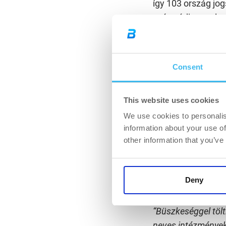
így 103 ország jo
száz védjeggyel r
Peruig. Oltalom al
több ismert termék
így egyes shakerei
Consent
Az oltalmi eljárás
módon működik a v
This website uses cookies
azonosítják azon e
We use cookies to personalis
eljárás megindítás
information about your use of
magyar védjegyiro
other information that you’ve
folyamatosan moni
hasonló oltalmi 
Deny
Rangos hazai int
“Büszkeséggel töl
neves intézmények