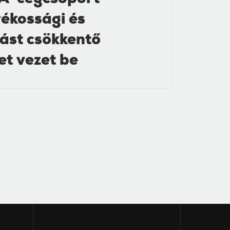
A-cégcsoport
ékossági és
lást csökkentő
et vezet be