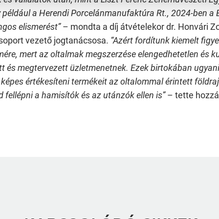
y például a Herendi Porcelánmanufaktúra Rt., 2024-ben a
angos elismerést”
– mondta a díj átvételekor dr. Honvári Zo
oport vezető jogtanácsosa.
“
Azért fordítunk kiemelt figy
mére, mert az oltalmak megszerzése elengedhetetlen és k
tett és megtervezett üzletmenetnek. Ezek birtokában ugyani
pes értékesíteni termékeit az oltalommal érintett földrajzi
fellépni a hamisítók és az utánzók ellen is”
– tette hozzá