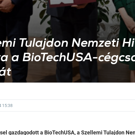
emi Tulajdon Nemzeti H
zta a BioTechUSA-cégcs
át
4
15:38
sel gazdagodott a BioTechUSA, a Szellemi Tulajdon Nem