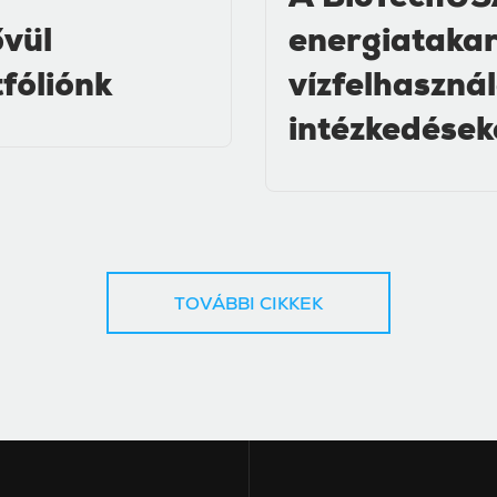
A BioTechUS
ővül
energiatakar
tfóliónk
vízfelhaszná
intézkedések
TOVÁBBI CIKKEK