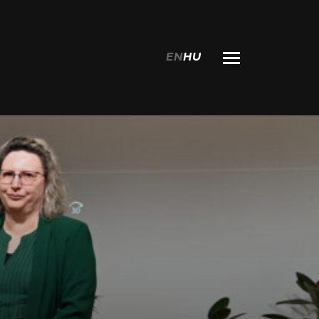
EN
HU
Keresés: