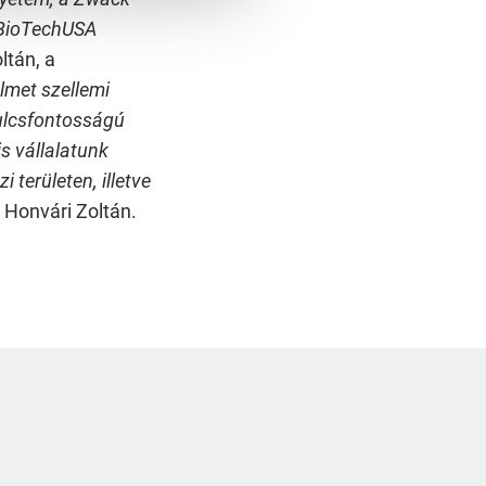
 BioTechUSA
ltán, a
elmet szellemi
ulcsfontosságú
s vállalatunk
 területen, illetve
 Honvári Zoltán.