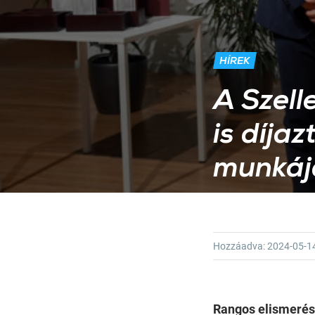
HÍREK
A Szell
is díja
munkáj
Hozzáadva:
2024-05-1
Rangos elismerés