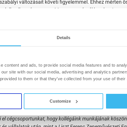
gszabályi változásait követi figyelemmel. Ehhez mérten ö
endelkezik a cégcsoport, Magyarországtól kezdve Ausztr
att álló védjegyei például a BioTechUSA és a Scitec Nutr
 elnevezése, de formatervezési mintaoltalommal is rende
nek dizájnja is védett.
Details
ok koordinációjával a cégcsoport saját jogi osztálya foglal
állalat védjegyeinek kezelése is. A folyamat során a cé
lnevezéseket, formaterveket, valamint régiókat, ahol ind
e content and ads, to provide social media features and to analy
a, összeállítják az érintett védjegy árujegyzékét, helyi k
 our site with our social media, advertising and analytics partn
dán keresztül intézik a szükséges hatósági eljárásokat. 
 provided to them or that they’ve collected from your use of their
torozzák a hasonló védjegyeket és felszólalnak a megt
igényekkel szemben.
Customize
ézmények és vállalatok sorában a BioTechUSA
ti el cégcsoportunkat, hogy kollégáink munkájának köszö
 és vállalatok után, mint a Liszt Ferenc Zeneművészeti E