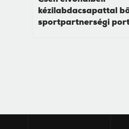
Cseh élvonalbeli
kézilabdacsapattal b
sportpartnerségi por
ALSÓ MENÜ