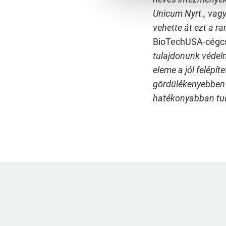
Unicum Nyrt., vag
vehette át ezt a r
BioTechUSA-cégcs
tulajdonunk védel
eleme a jól felépí
gördülékenyebben ké
hatékonyabban tud 