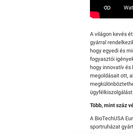
A világon kevés é
gyárral rendelkezi
hogy egyedi és mi
fogyasztói igények
hogy innovatív és 
megoldásait ott, ah
megkülönböztethe
ügyfélkiszolgálás
Több, mint száz v
A BioTechUSA Euró
sportruházat gyárt