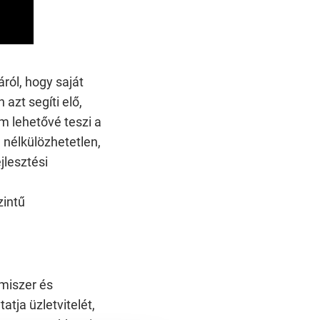
ról, hogy saját
azt segíti elő,
 lehetővé teszi a
g nélkülözhetetlen,
jlesztési
zintű
miszer és
tja üzletvitelét,