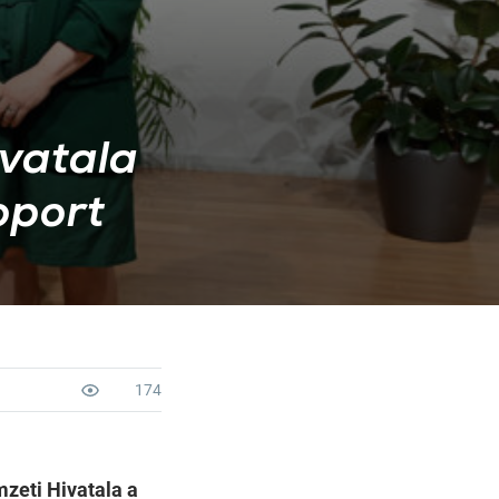
ivatala
oport
174
zeti Hivatala a