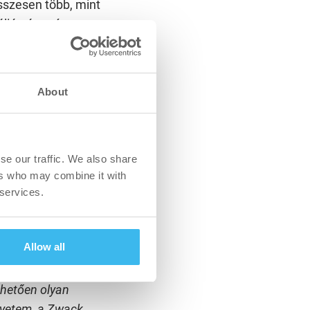
sszesen több, mint
álián át egészen
ition márkanevek,
lkezik a vállalat,
About
kozik, így in-house
gcsoport jogászai
okolt az oltalmi
se our traffic. We also share
épviselőn vagy
ers who may combine it with
Ezenkívül
 services.
évesztésig
Allow all
nhetően olyan
gyetem, a Zwack