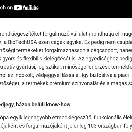
trendkiegészítőket forgalmazó vállalat mondhatja el magá
k, a BioTechUSA ezen cégek egyike. Ez pedig nem csupán 
nőségi termékeket forgalmazhasson a cégcsoport, hanem
 gyors és flexibilis kielégítését is. Az egyediséghez pedi
kreatív gyártási, logisztikai, minőségellenőrzési, termékfe
ol ez indokolt, védjeggyel lássa el, így biztosítva a piaci
tőséget, a termékek prémium színvonalát és a magas s
t.
édjegy, házon belüli know-how
pa egyik legnagyobb étrendkiegészítő, funkcionális élel
ójaként és forgalmazójaként jelenleg 103 országban folyta