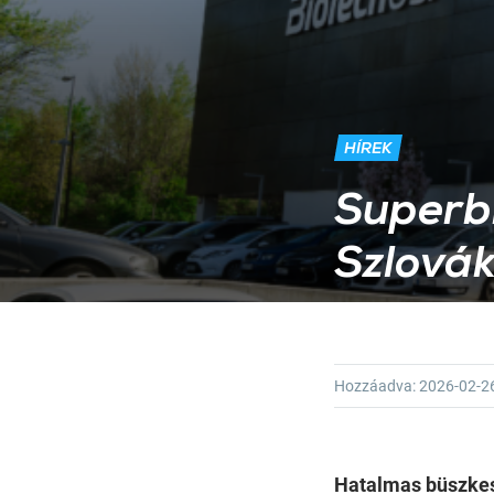
HÍREK
Superbr
Szlová
Hozzáadva:
2026-02-2
Hatalmas büszkes