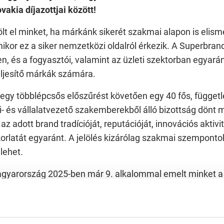
vakia díjazottjai között!
t el minket, ha márkánk sikerét szakmai alapon is elism
mikor ez a siker nemzetközi oldalról érkezik. A Superbra
n, és a fogyasztói, valamint az üzleti szektorban egyar
ljesítő márkák számára.
l egy többlépcsős előszűrést követően egy 40 fős, függetl
 és vállalatvezető szakemberekből álló bizottság dönt 
az adott brand tradícióját, reputációját, innovációs aktivi
rlatát egyaránt. A jelölés kizárólag szakmai szempontok
m lehet.
gyarország 2025-ben már 9. alkalommal emelt minket a 
 sikerét és hitelességét, amire szintén nagyon büszkék
díj pedig újabb megkoronázása a szakmai hírnevünknek.