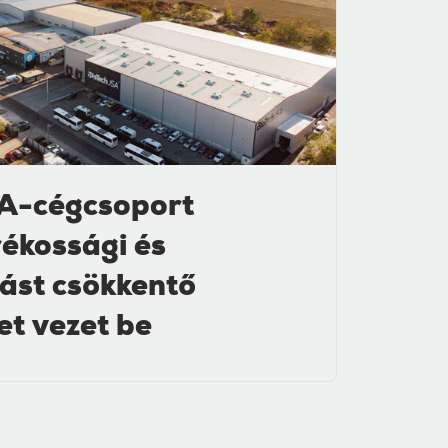
A-cégcsoport
ékossági és
lást csökkentő
et vezet be