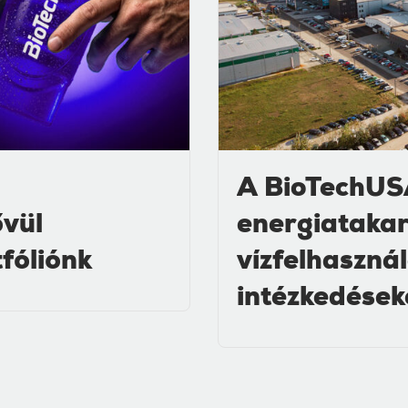
A BioTechUS
ővül
energiatakar
tfóliónk
vízfelhaszná
intézkedések