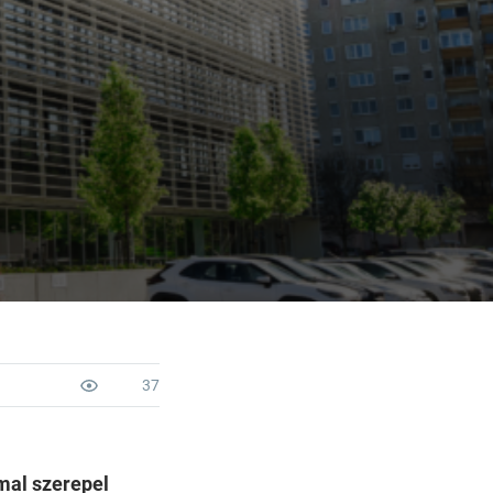
37
mal szerepel