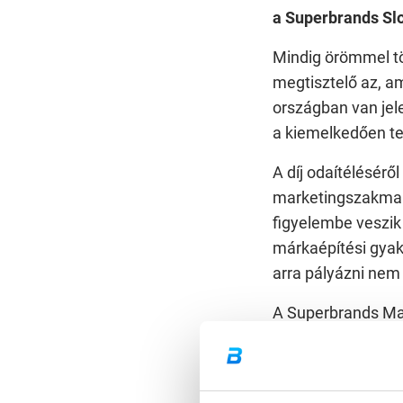
a Superbrands Slo
Mindig örömmel töl
megtisztelő az, a
országban van jele
a kiemelkedően te
A díj odaítélésérő
marketingszakmai-
figyelembe veszik 
márkaépítési gyako
arra pályázni ne
A Superbrands Ma
elismerve márkánk
mostani, szlovák 