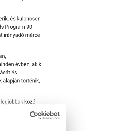
erik, és különösen
nds Program 90
ánt irányadó mérce
en,
minden évben, akik
tását és
 alapján történik,
legjobbak közé,
 vagyunk. A