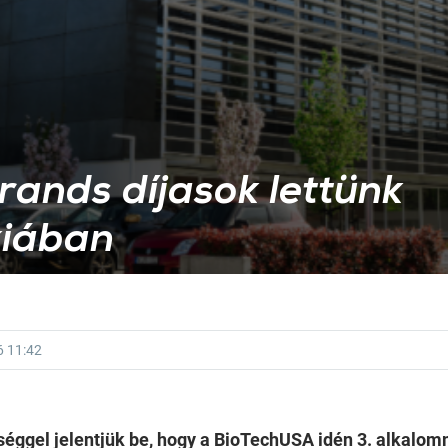
ands díjasok lettünk
kiában
6
11:42
éggel jelentjük be, hogy a BioTechUSA idén 3. alkalom