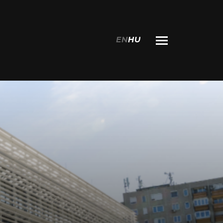
EN
HU
Keresés: