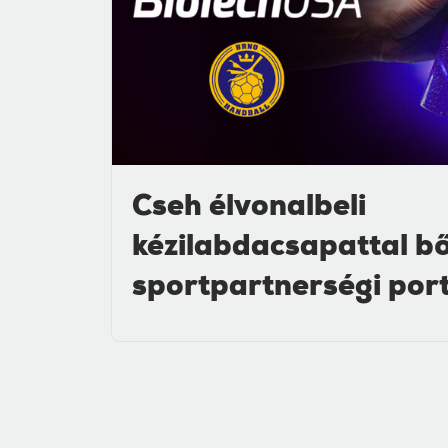
Cseh élvonalbeli
kézilabdacsapattal b
sportpartnerségi por