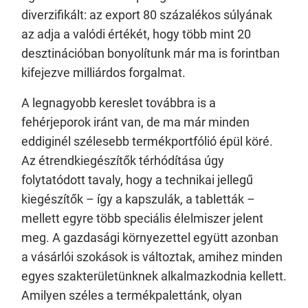
diverzifikált: az export 80 százalékos súlyának
az adja a valódi értékét, hogy több mint 20
desztinációban bonyolítunk már ma is forintban
kifejezve milliárdos forgalmat.
A legnagyobb kereslet továbbra is a
fehérjeporok iránt van, de ma már minden
eddiginél szélesebb termékportfólió épül köré.
Az étrendkiegészítők térhódítása úgy
folytatódott tavaly, hogy a technikai jellegű
kiegészítők – így a kapszulák, a tabletták –
mellett egyre több speciális élelmiszer jelent
meg. A gazdasági környezettel együtt azonban
a vásárlói szokások is változtak, amihez minden
egyes szakterületünknek alkalmazkodnia kellett.
Amilyen széles a termékpalettánk, olyan