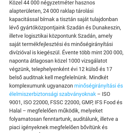
Közel 44 000 négyzetméter hasznos
alapterületen, 24 000 raklap tárolási
kapacitással bírnak a tisztán saját tulajdonban
lévő gyártóközpontjaink Szadán és Dunakeszin,
illetve logisztikai központunk Szadán, amely
saját termékfejlesztési és minőségirányítási
divízióval is kiegészül. Évente több mint 200 000,
naponta átlagosan közel 1000 vizsgálatot
végzünk, telephelyenként évi 12 külső és 17
belső auditnak kell megfelelnünk. Mindkét
komplexumunk ugyanazon
minőségirányítási és
élelmiszerbiztonsági szabványoknak
– ISO
9001, ISO 22000, FSSC 22000, GMP, IFS Food és
Halal – megfelelően működik, melyeket
folyamatosan fenntartunk, auditálunk, illetve a
piaci igényeknek megfelelően bővítünk és