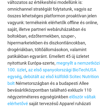
változatos az értékesítési modellünk is:
omnichannel stratégiát folytatunk, vagyis az
összes lehetséges platformon proaktívan jelen
vagyunk: termékeink elérhetők offline és online,
saját, illetve partneri webáruházakban és
boltokban, edzőtermekben, szuper-,
hipermarketekben és diszkontláncokban,
drogériákban, töltőállomásokon, valamint
patikákban egyaránt. Emellett 45 új üzletet
nyitottunk Európa-szerte,
megnyílt a nemzetközi
100. üzlet
,
az első spanyolországi BioTechUSA
egység
,
debütált az első külföldi Scitec Nutrition
bolt
Németországban és a budapesti Allee
bevásárlóközpontban található exkluzív 110
négyzetméteres egységünkben
először váltak
elérhetővé
saját tervezésű Apparel ruházati