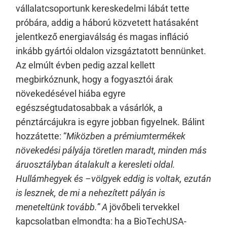
vállalatcsoportunk kereskedelmi lábát tette
próbára, addig a háború közvetett hatásaként
jelentkező energiaválság és magas infláció
inkább gyártói oldalon vizsgáztatott bennünket.
Az elmúlt évben pedig azzal kellett
megbirkóznunk, hogy a fogyasztói árak
növekedésével hiába egyre
egészségtudatosabbak a vásárlók, a
pénztárcájukra is egyre jobban figyelnek. Bálint
hozzátette: “
Miközben a prémiumtermékek
növekedési pályája töretlen maradt, minden más
áruosztályban átalakult a keresleti oldal.
Hullámhegyek és –völgyek eddig is voltak, ezután
is lesznek, de mi a nehezített pályán is
meneteltünk tovább.” A
jövőbeli tervekkel
kapcsolatban elmondta: ha a BioTechUSA-