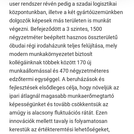
user rendszer révén pedig a szadai logisztikai
központunkban, illetve a két gyártóüzemünkben
dolgozók képesek más területen is munkát
végezni. Befejeződött a 3 szintes, 1500
négyzetméter beépített hasznos összterületű
óbudai régi irodaházunk teljes felújítása, mely
modern munkakörnyezetet biztosít
kollégáinknak többek között 170 új
munkaállomással és 470 négyzetméteres
edzőtermi egységgel. A beruházások és
fejlesztések elsődleges célja, hogy növeljük az
ipari átlagnál magasabb munkaerőmegtartó
képességünket és tovább csökkentsük az
amúgy is alacsony fluktuációs rátát. Ezen
innovációk mellett tavaly is folyamatosan
kerestük az értékteremtési lehetőségeket,