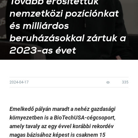
Tovább erősítettük
nemzetközi pozíciónkat
és milliárdos
beruházásokkal zártuk a
2023-as évet
2024-04-17
335
Emelkedő pályán maradt a nehéz gazdasági
környezetben is a BioTechUSA-cégcsoport,
amely tavaly az egy évvel korábbi rekordév
magas bázisához képest is csaknem 15