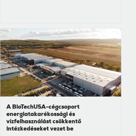
A BioTechUSA-cégcsoport
energiatakarékossági és
vízfelhasználást csökkentő
intézkedéseket vezet be