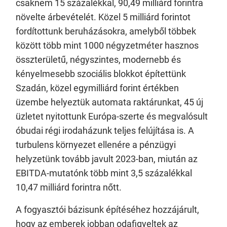
csaknem 15 százalékkal, 90,49 milliárd forintra
növelte árbevételét. Közel 5 milliárd forintot
fordítottunk beruházásokra, amelyből többek
között több mint 1000 négyzetméter hasznos
összterületű, négyszintes, modernebb és
kényelmesebb szociális blokkot építettünk
Szadán, közel egymilliárd forint értékben
üzembe helyeztük automata raktárunkat, 45 új
üzletet nyitottunk Európa-szerte és megvalósult
óbudai régi irodaházunk teljes felújítása is. A
turbulens környezet ellenére a pénzügyi
helyzetünk tovább javult 2023-ban, miután az
EBITDA-mutatónk több mint 3,5 százalékkal
10,47 milliárd forintra nőtt.
A fogyasztói bázisunk építéséhez hozzájárult,
hogy az emberek jobban odafigyeltek az