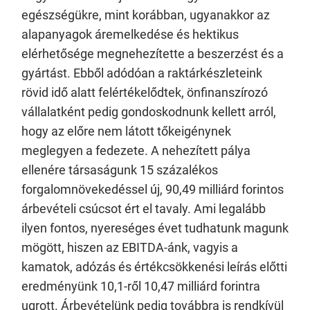
egészségükre, mint korábban, ugyanakkor az
alapanyagok áremelkedése és hektikus
elérhetősége megnehezítette a beszerzést és a
gyártást. Ebből adódóan a raktárkészleteink
rövid idő alatt felértékelődtek, önfinanszírozó
vállalatként pedig gondoskodnunk kellett arról,
hogy az előre nem látott tőkeigénynek
meglegyen a fedezete. A nehezített pálya
ellenére társaságunk 15 százalékos
forgalomnövekedéssel új, 90,49 milliárd forintos
árbevételi csúcsot ért el tavaly. Ami legalább
ilyen fontos, nyereséges évet tudhatunk magunk
mögött, hiszen az EBITDA-ánk, vagyis a
kamatok, adózás és értékcsökkenési leírás előtti
eredményünk 10,1-ről 10,47 milliárd forintra
ugrott. Árbevételünk pedig továbbra is rendkívül