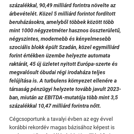
százalékkal, 90,49 milliárd forintra növelte az
árbevételét. Közel 5 milliárd forintot fordított
beruházásokra, amelyből többek között több
mint 1000 négyzetméter hasznos összterületű,
négyszintes, modernebb és kényelmesebb
szociális blokk épült Szadán, közel egymilliárd
forint értékben üzembe helyezte automata
raktárát, 45 új üzletet nyitott Európa-szerte és
megvalósult óbudai régi irodaháza teljes
felújítása is. A turbulens környezet ellenére a
társaság pénzügyi helyzete tovább javult 2023-
ban, miután az EBITDA-mutatója több mint 3,5
százalékkal 10,47 milliárd forintra nőtt.
Cégcsoportunk a tavalyi évben az egy évvel
korábbi rekordév magas bázisához képest is