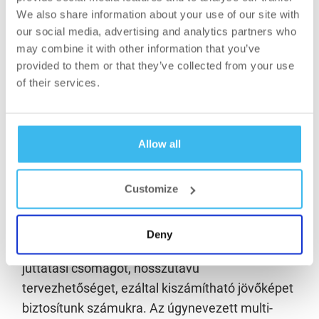
kerületi,
Ezred utcai bérelt raktárunk költözése
,
We also share information about your use of our site with
ugyancsak Szadára pedig több mint 1000
our social media, advertising and analytics partners who
négyzetméter hasznos összterületű, vadonatúj,
may combine it with other information that you’ve
négyszintes, modernebb és kényelmesebb
provided to them or that they’ve collected from your use
of their services.
szociális blokkot építettünk, amiben egy
kétszintes edzőterem is helyet kapott.
Nemzetközi cégcsoport családi szemlélettel
Allow all
1800 munkavállaló dolgozik nálunk, az
átlagéletkor 34 év, az alkalmazottaink kicsit több
Customize
mint a fele nő. A feszített munkaerőpiac
kihívásaira jól reagáltunk: kollégáink folyamatos
Deny
fejlesztése mellett belső karrierutat, megfelelő
juttatási csomagot, hosszútávú
tervezhetőséget, ezáltal kiszámítható jövőképet
biztosítunk számukra. Az úgynevezett multi-