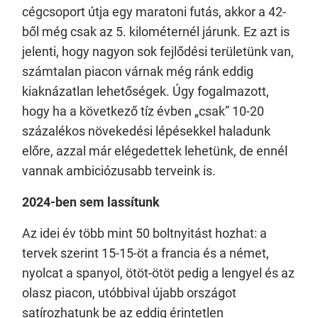
cégcsoport útja egy maratoni futás, akkor a 42-
ből még csak az 5. kilométernél járunk. Ez azt is
jelenti, hogy nagyon sok fejlődési területünk van,
számtalan piacon várnak még ránk eddig
kiaknázatlan lehetőségek. Úgy fogalmazott,
hogy ha a következő tíz évben „csak” 10-20
százalékos növekedési lépésekkel haladunk
előre, azzal már elégedettek lehetünk, de ennél
vannak ambiciózusabb terveink is.
2024-ben sem lassítunk
Az idei év több mint 50 boltnyitást hozhat: a
tervek szerint 15-15-öt a francia és a német,
nyolcat a spanyol, ötöt-ötöt pedig a lengyel és az
olasz piacon, utóbbival újabb országot
satírozhatunk be az eddig érintetlen