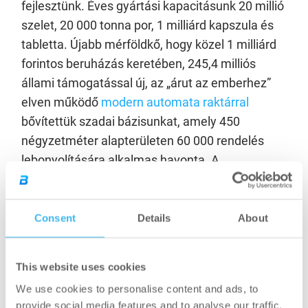
fejlesztünk. Éves gyártási kapacitásunk 20 millió
szelet, 20 000 tonna por, 1 milliárd kapszula és
tabletta. Újabb mérföldkő, hogy közel 1 milliárd
forintos beruházás keretében, 245,4 milliós
állami támogatással új, az „árut az emberhez”
elven működő
modern automata raktárral
bővítettük szadai bázisunkat, amely 450
négyzetméter alapterületen 60 000 rendelés
lebonyolítására alkalmas havonta. A
fejlesztésnek köszönhetően a raktár percenként
8 rendelés kiszedésére képes. Ezáltal a
kiszedési idő töredéke lett a kézi kiszedési
Consent
Details
About
időnek, így a vevői és partneri rendeléseink
összeállítása jóval hatékonyabbá vált. Emellett
This website uses cookies
szervezetfejlesztésünk következő lépéseként a
We use cookies to personalise content and ads, to
közelmúltban megvalósult a Budapest IV.
provide social media features and to analyse our traffic.