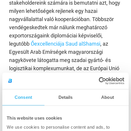
stakeholdereink számára is bemutatni azt, hogy
milyen lehetőségek rejlenek egy hazai
nagyvállalattal való kooperációban. Többször
vendégeskedtek már nálunk meghatározó
exportországaink diplomáciai képviselői,
legutóbb
Őexcellenciája Saud alShamsi
, az
Egyesült Arab Emírségek magyarországi
nagykövete látogatta meg szadai gyártó- és
logisztikai komplexumunkat, de az Európai Unió
versenyképességi, növekedési- és műszaki
harmonizációs munkacsoportjának attaséi
is
betekinthettek már a BioTechUSA cégcsoport
Consent
Details
About
gyártási folyamataiba.
This website uses cookies
We use cookies to personalise content and ads, to