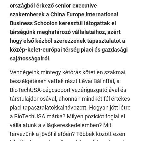
országból érkező senior executive
szakemberek a
China Europe International
Business Schoolon keresztül látogattak el
térségünk meghatározó vállalataihoz, azért
hogy első kézből szerezzenek tapasztalatot a
közép-kelet-európai térség piaci és gazdasági
sajátosságairól.
Vendégeink mintegy kétórás kötetlen szakmai
beszélgetésen vettek részt Lévai Bálinttal, a
BioTechUSA-cégcsoport vezérigazgatójával és
társtulajdonosával, ahonnan mindkét fél értékes
piaci tapasztalatokkal távozott. Hogyan jött létre
a BioTechUSA márka? Milyen pozíciót foglal el
vállalatunk a világkereskedelemben? Mit
tervezünk a jövőt illetően? Többek között ezen