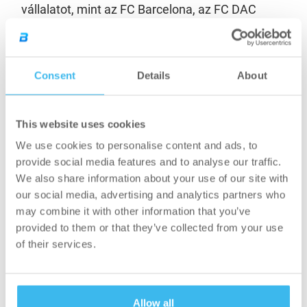
vállalatot, mint az FC Barcelona, az FC DAC
1904 Dunaszerdahely, az Újpest FC, az OSC
Újbuda, a Falco KC Szombathely, vagy a Magyar
Paralimpiai Bizottság. A cégcsoport továbbra is
Consent
Details
About
nyitottan áll azon hazai és nemzetközi
sportcsapatok előtt, akik a BioTechUSA
termékeivel és szakértelmével támogatnák
This website uses cookies
szervezetük sportsikereit.
We use cookies to personalise content and ads, to
provide social media features and to analyse our traffic.
Sportegyesületként csatlakoznátok a
We also share information about your use of our site with
BioTechUSA csapatához?
Regisztráljatok
our social media, advertising and analytics partners who
adatbázisunkba
, vagy vegyétek fel velünk a
may combine it with other information that you’ve
provided to them or that they’ve collected from your use
kapcsolatot a
teamsport@biotechusa.com
email
of their services.
címen!
Allow all