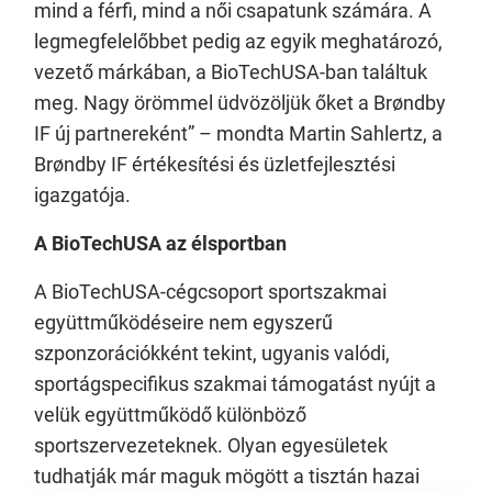
mind a férfi, mind a női csapatunk számára. A
legmegfelelőbbet pedig az egyik meghatározó,
vezető márkában, a BioTechUSA-ban találtuk
meg. Nagy örömmel üdvözöljük őket a Brøndby
IF új partnereként” – mondta Martin Sahlertz, a
Brøndby IF értékesítési és üzletfejlesztési
igazgatója.
A BioTechUSA az élsportban
A BioTechUSA-cégcsoport sportszakmai
együttműködéseire nem egyszerű
szponzorációkként tekint, ugyanis valódi,
sportágspecifikus szakmai támogatást nyújt a
velük együttműködő különböző
sportszervezeteknek. Olyan egyesületek
tudhatják már maguk mögött a tisztán hazai