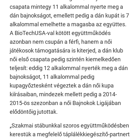
csapata mintegy 11 alkalommal nyerte meg a
dán bajnokságot, emellett pedig a dán kupát is 7
alkalommal emelhette a magasba az együttes.
A BioTechUSA-val kötött együttműködés
azonban nem csupán a férfi, hanem a női
játékosok támogatására is kiterjed, a dán klub
női első csapata pedig szintén kiemelkedően
teljesít: eddig 12 alkalommal nyerték meg a dán
bajnokságot, 11 alkalommal pedig
kupagyőztesként végeztek a dán női kupa
kiírásaiban, mindezek mellett pedig a 2014-
2015-ös szezonban a női Bajnokok Ligájában
elődöntőig jutottak.
„Szakmai stábunkkal szoros együttműködésben
kerestük a megfelelő táplálékkiegészítő-partnert