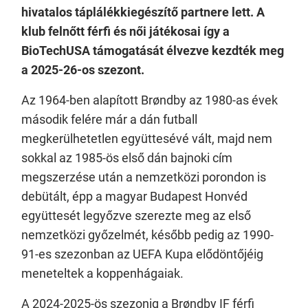
hivatalos táplálékkiegészítő partnere lett. A
klub felnőtt férfi és női játékosai így a
BioTechUSA támogatását élvezve kezdték meg
a 2025-26-os szezont.
Az 1964-ben alapított Brøndby az 1980-as évek
második felére már a dán futball
megkerülhetetlen együttesévé vált, majd nem
sokkal az 1985-ös első dán bajnoki cím
megszerzése után a nemzetközi porondon is
debütált, épp a magyar Budapest Honvéd
együttesét legyőzve szerezte meg az első
nemzetközi győzelmét, később pedig az 1990-
91-es szezonban az UEFA Kupa elődöntőjéig
meneteltek a koppenhágaiak.
A 2024-2025-ös szezonig a Brøndby IF férfi