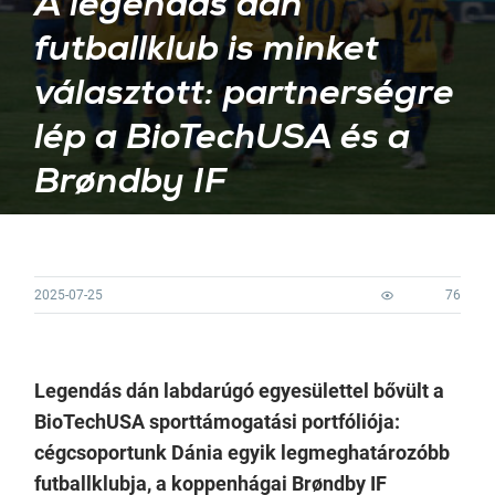
A legendás dán
futballklub is minket
választott: partnerségre
lép a BioTechUSA és a
Brøndby IF
2025-07-25
76
Legendás dán labdarúgó egyesülettel bővült a
BioTechUSA sporttámogatási portfóliója:
cégcsoportunk Dánia egyik legmeghatározóbb
futballklubja, a koppenhágai Brøndby IF